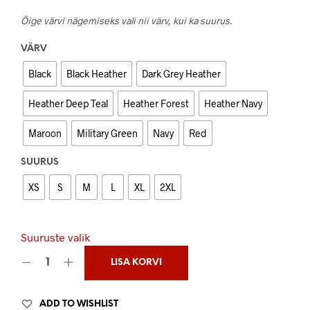
Õige värvi nägemiseks vali nii värv, kui ka suurus.
VÄRV
Black
Black Heather
Dark Grey Heather
Heather Deep Teal
Heather Forest
Heather Navy
Maroon
Military Green
Navy
Red
SUURUS
XS
S
M
L
XL
2XL
Suuruste valik
LISA KORVI
ADD TO WISHLIST