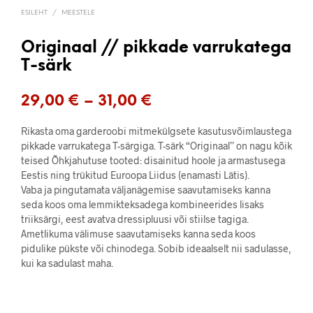
ESILEHT
/
MEESTELE
Originaal // pikkade varrukatega
T-särk
Price
29,00
€
–
31,00
€
range:
Rikasta oma garderoobi mitmekülgsete kasutusvõimlaustega
29,00 €
pikkade varrukatega T-särgiga. T-särk “Originaal” on nagu kõik
teised Õhkjahutuse tooted: disainitud hoole ja armastusega
through
Eestis ning trükitud Euroopa Liidus (enamasti Lätis).
Vaba ja pingutamata väljanägemise saavutamiseks kanna
31,00 €
seda koos oma lemmikteksadega kombineerides lisaks
triiksärgi, eest avatva dressipluusi või stiilse tagiga.
Ametlikuma välimuse saavutamiseks kanna seda koos
pidulike pükste või chinodega. Sobib ideaalselt nii sadulasse,
kui ka sadulast maha.