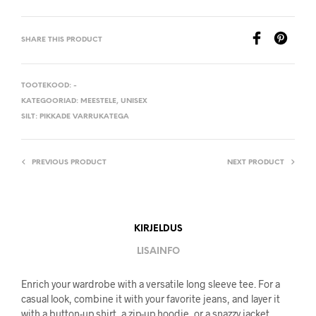
SHARE THIS PRODUCT
TOOTEKOOD:
-
KATEGOORIAD:
MEESTELE
,
UNISEX
SILT:
PIKKADE VARRUKATEGA
PREVIOUS PRODUCT
NEXT PRODUCT
KIRJELDUS
LISAINFO
Enrich your wardrobe with a versatile long sleeve tee. For a
casual look, combine it with your favorite jeans, and layer it
with a button-up shirt, a zip-up hoodie, or a snazzy jacket.