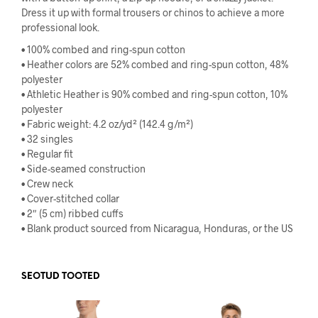
Dress it up with formal trousers or chinos to achieve a more
professional look.
• 100% combed and ring-spun cotton
• Heather colors are 52% combed and ring-spun cotton, 48%
polyester
• Athletic Heather is 90% combed and ring-spun cotton, 10%
polyester
• Fabric weight: 4.2 oz/yd² (142.4 g/m²)
• 32 singles
• Regular fit
• Side-seamed construction
• Crew neck
• Cover-stitched collar
• 2″ (5 cm) ribbed cuffs
• Blank product sourced from Nicaragua, Honduras, or the US
SEOTUD TOOTED